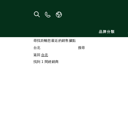
聯
絡
我
品牌分類
們
尋找距離您最近的銷售據點
搜尋
返回
台北
找到 1 間經銷商