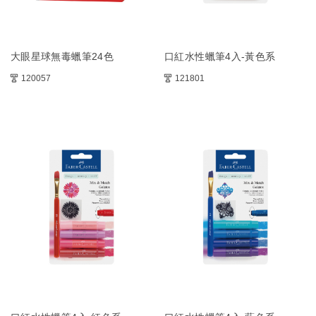
大眼星球無毒蠟筆24色
口紅水性蠟筆4入-黃色系
120057
121801