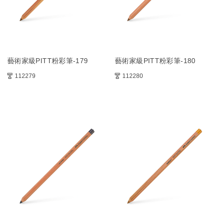
藝術家級PITT粉彩筆-179
藝術家級PITT粉彩筆-180
112279
112280