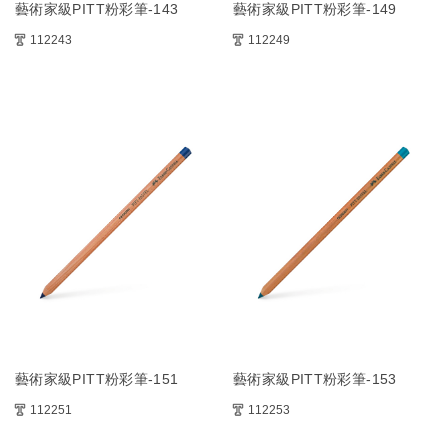
藝術家級PITT粉彩筆-143
藝術家級PITT粉彩筆-149
112243
112249
藝術家級PITT粉彩筆-151
藝術家級PITT粉彩筆-153
112251
112253