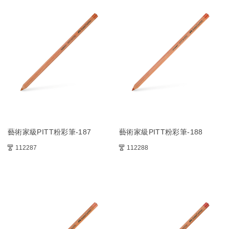
藝術家級PITT粉彩筆-187
藝術家級PITT粉彩筆-188
112287
112288