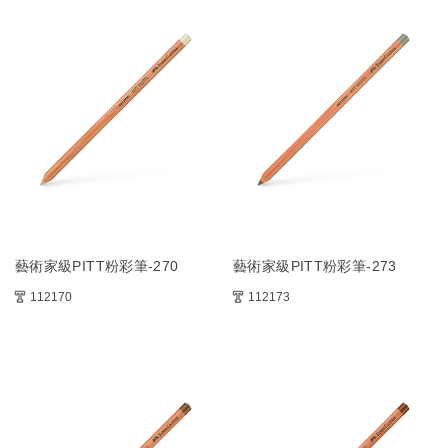
藝術家級PITT粉彩筆-270
藝術家級PITT粉彩筆-273
112170
112173