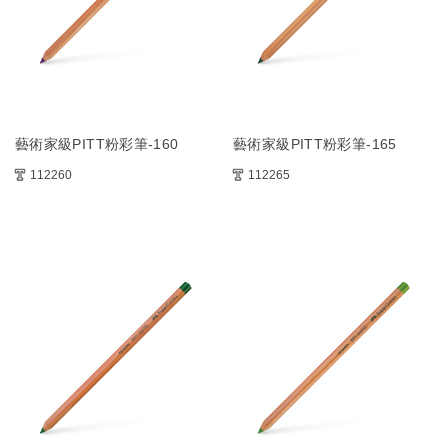
藝術家級PITT粉彩筆-160
藝術家級PITT粉彩筆-165
112260
112265