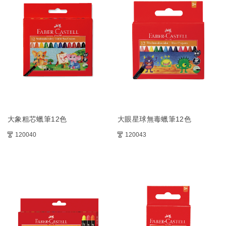
大象粗芯蠟筆12色
大眼星球無毒蠟筆12色
120040
120043