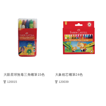
大眼星球無毒三角蠟筆15色
大象粗芯蠟筆24色
120015
120039