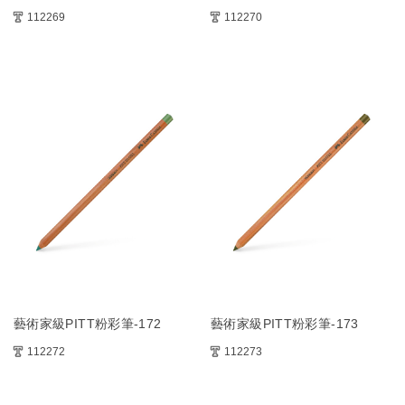
112269
112270
藝術家級PITT粉彩筆-172
藝術家級PITT粉彩筆-173
112272
112273