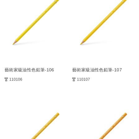
藝術家級油性色鉛筆-106
藝術家級油性色鉛筆-107
110106
110107