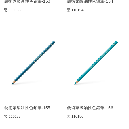
藝術家級油性色鉛筆-153
藝術家級油性色鉛筆-154
110153
110154
藝術家級油性色鉛筆-155
藝術家級油性色鉛筆-156
110155
110156