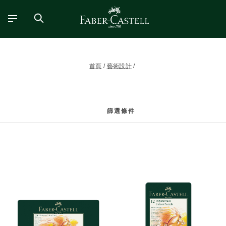
首頁
藝術設計
篩選條件
篩
選
條
件