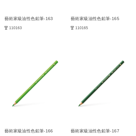
藝術家級油性色鉛筆-163
藝術家級油性色鉛筆-165
110163
110165
藝術家級油性色鉛筆-166
藝術家級油性色鉛筆-167