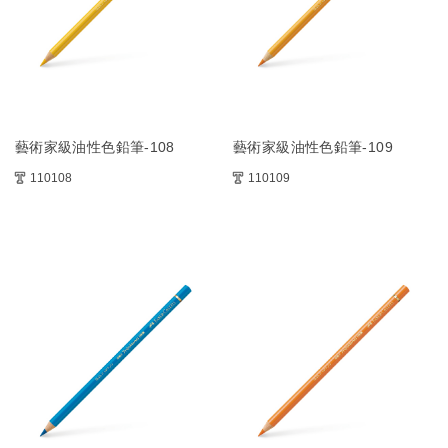
藝術家級油性色鉛筆-108
藝術家級油性色鉛筆-109
110108
110109