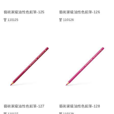
藝術家級油性色鉛筆-125
藝術家級油性色鉛筆-126
110125
110126
藝術家級油性色鉛筆-127
藝術家級油性色鉛筆-128