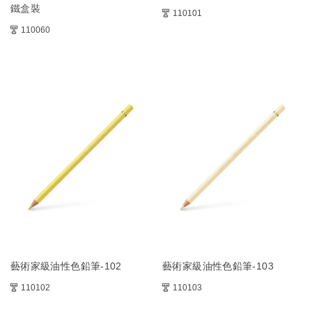
鐵盒裝
110101
110060
藝術家級油性色鉛筆-102
藝術家級油性色鉛筆-103
110102
110103