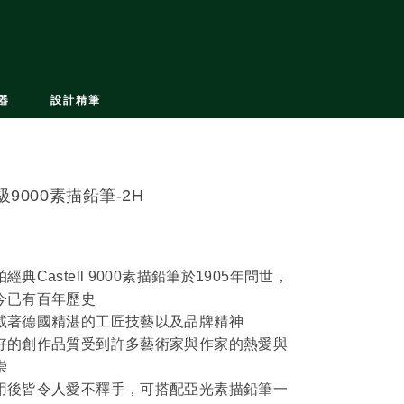
器
設計精筆
級9000素描鉛筆-2H
經典Castell 9000素描鉛筆於1905年問世，
今已有百年歷史
載著德國精湛的工匠技藝以及品牌精神
好的創作品質受到許多藝術家與作家的熱愛與
崇
用後皆令人愛不釋手，可搭配亞光素描鉛筆一