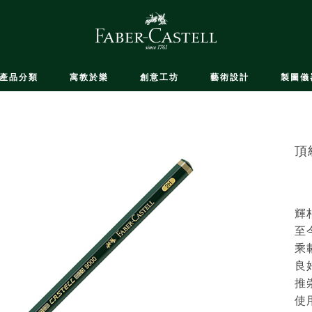
產品分類
寓教於樂
創意工坊
藝術設計
製圖儀
頂
輝柏
至
乘
良
推
使