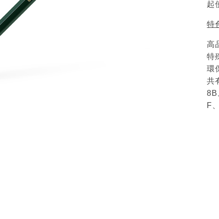
起
特
高
特
環
共
8
F、