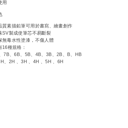
使用
色
品質素描鉛筆可用於書寫、繪畫創作
殊SV製成使筆芯不易斷裂
保無毒水性塗漆，不傷人體
有16種規格：
B、7B、6B、5B、4B、3B、2B、B、HB
H、2H 、3H 、4H 、5H 、6H