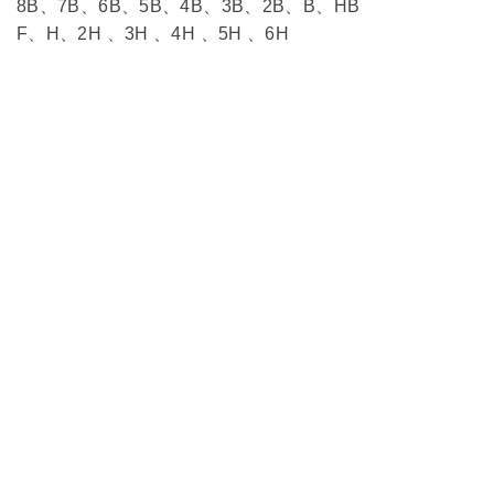
8B、7B、6B、5B、4B、3B、2B、B、HB
F、H、2H 、3H 、4H 、5H 、6H