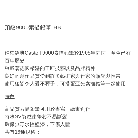
頂級9000素描鉛筆-HB
輝柏經典Castell 9000素描鉛筆於1905年問世，至今已有
百年歷史
乘載著德國精湛的工匠技藝以及品牌精神
良好的創作品質受到許多藝術家與作家的熱愛與推崇
使用後皆令人愛不釋手，可搭配亞光素描鉛筆一起使用
特色
高品質素描鉛筆可用於書寫、繪畫創作
特殊SV製成使筆芯不易斷裂
環保無毒水性塗漆，不傷人體
共有16種規格：