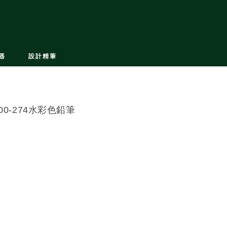
器
設計精筆
200-274水彩色鉛筆