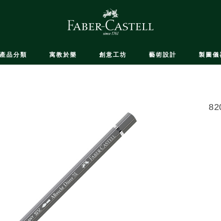
產品分類
寓教於樂
創意工坊
藝術設計
製圖儀
8