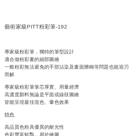
藝術家級PITT粉彩筆-192
專家級粉彩筆，獨特的筆型設計
適合做粉彩畫的細部圖繪
一般粉彩無法避免的手部沾染及畫面髒糊等問題也能迎刃
而解
專家級粉彩筆筆芯厚實、用量經濟
高濃度顏料無論是平面或線狀圖繪
皆能呈現最佳混色、暈色效果
特色
高品質色粉具優異的耐光性
色彩豐富鮮豔，易於繪圖