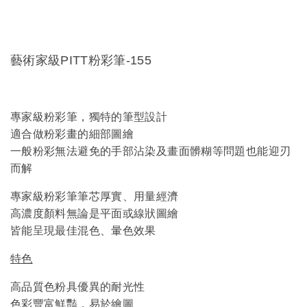
藝術家級PITT粉彩筆-155
專家級粉彩筆，獨特的筆型設計
適合做粉彩畫的細部圖繪
一般粉彩無法避免的手部沾染及畫面髒糊等問題也能迎刃
而解
專家級粉彩筆筆芯厚實、用量經濟
高濃度顏料無論是平面或線狀圖繪
皆能呈現最佳混色、暈色效果
特色
高品質色粉具優異的耐光性
色彩豐富鮮豔，易於繪圖