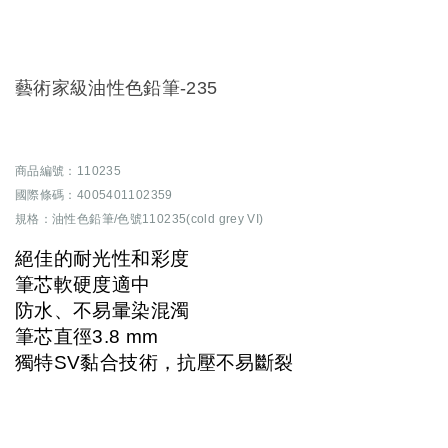
藝術家級油性色鉛筆-235
商品編號：110235
國際條碼：4005401102359
規格：油性色鉛筆/色號110235(cold grey VI)
絕佳的耐光性和彩度
筆芯軟硬度適中
防水、不易暈染混濁
筆芯直徑3.8 mm
獨特SV黏合技術，抗壓不易斷裂