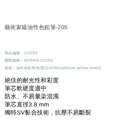
藝術家級油性色鉛筆-205
商品編號：110205
國際條碼：4005401102052
規格：油性色鉛筆/色號110205(cadmium yellow lemon)
絕佳的耐光性和彩度
筆芯軟硬度適中
防水、不易暈染混濁
筆芯直徑3.8 mm
獨特SV黏合技術，抗壓不易斷裂