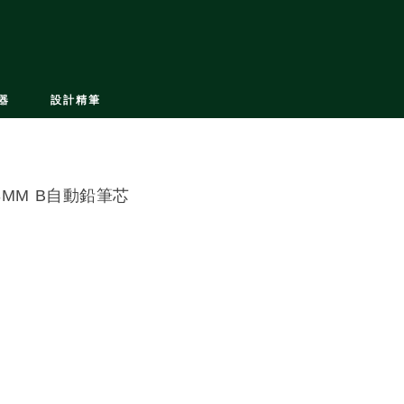
器
設計精筆
.3MM B自動鉛筆芯