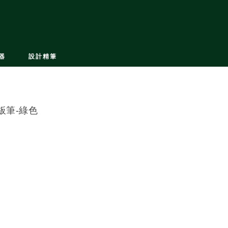
器
設計精筆
板筆-綠色