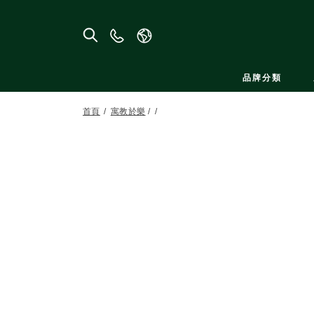
聯
絡
我
品牌分類
們
首頁
寓教於樂