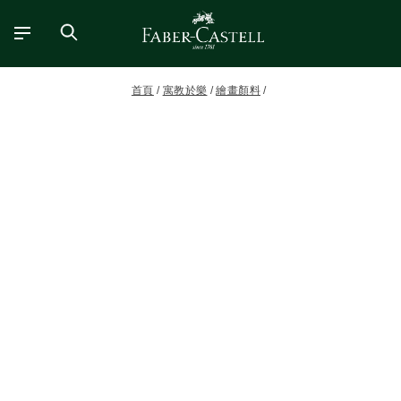
首頁
寓教於樂
繪畫顏料