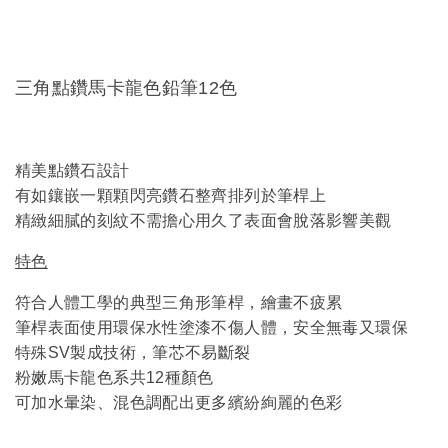
三角點鑽馬卡龍色鉛筆12色
精美點鑽石設計
有如鑲嵌一顆顆閃亮鑽石整齊排列於筆桿上
精緻細膩的刻紋不需擔心用久了表面會脫落影響美觀
特色
符合人體工學的典型三角形筆桿，繪畫不疲累
筆桿表面
使用環保水性塗漆不傷人體，安全無毒又環保
特殊SV製成技術，筆芯不易斷裂
粉嫩馬卡龍色系共12種顏色
可加水暈染、混色調配出更多繽紛絢麗的色彩