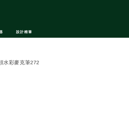
器
設計精筆
頭水彩麥克筆272