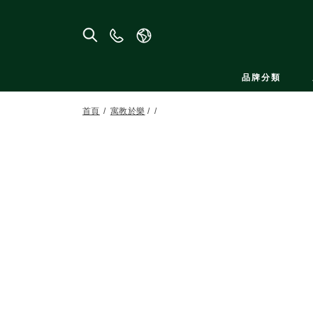
聯
絡
我
品牌分類
們
首頁
寓教於樂