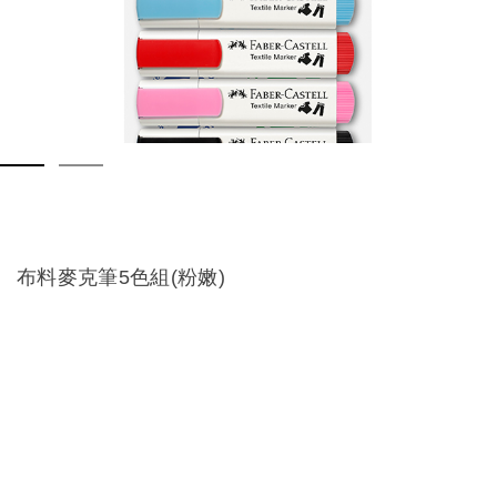
布料麥克筆5色組(粉嫩)