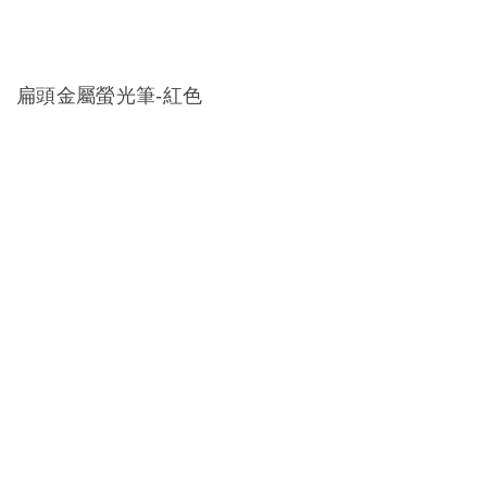
扁頭金屬螢光筆-紅色