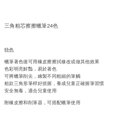
三角粗芯擦擦蠟筆24色
特色
蠟筆著色後可用橡皮擦擦拭修改或做其他效果
色彩明亮鮮豔，易於著色
可將蠟筆削尖，繪製不同粗細的筆觸
粗款三角形筆桿好抓握，養成兒童正確握筆習慣
安全無毒，適合兒童使用
附橡皮擦和削筆器，可搭配蠟筆使用