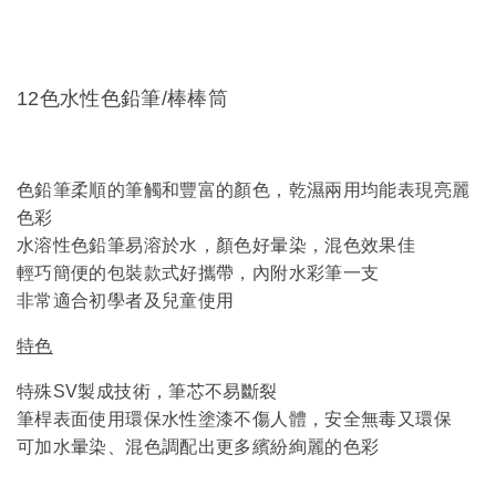
12色水性色鉛筆/棒棒筒
色鉛筆柔順的筆觸和豐富的顏色，乾濕兩用均能表現亮麗
色彩
水溶性色鉛筆易溶於水，顏色好暈染，混色效果佳
輕巧簡便的包裝款式好攜帶，內附水彩筆一支
非常適合初學者及兒童使用
特色
特殊SV製成技術，筆芯不易斷裂
筆桿表面
使用環保水性塗漆不傷人體，安全無毒又環保
可加水暈染、混色調配出更多繽紛絢麗的色彩