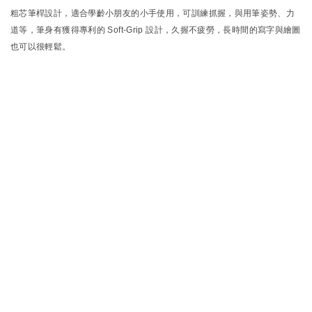
粗芯筆桿設計，適合學齡小朋友的小手使用，可訓練抓握，與用筆姿勢、力
道等，筆身有獲得專利的 Soft-Grip 設計，久握不疲勞，長時間的寫字與繪圖
也可以很輕鬆。
服
務
客製服務
企業合作
銷售據
關於我
-隱私與安
點
們
全-
-條款與法
銷售門市
公司簡介
務-
連絡我們