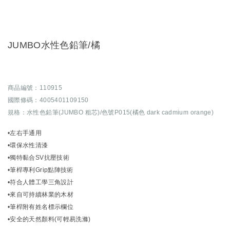
JUMBO水性色鉛筆/橘
商品編號：110915
國際條碼：4005401109150
規格：水性色鉛筆(JUMBO 粗芯)/色號P015(橘色 dark cadmium orange)
•左右手通用
•環保水性清漆
•獨特黏合SV抗壓技術
•筆桿專利Grip點陣技術
•符合人體工學三角設計
•來自可持續林業的木材
•筆桿附有姓名標示欄位
•安全的天然顏料(可輕易洗滌)