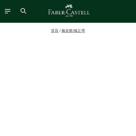
首頁
橡皮擦/修正帶