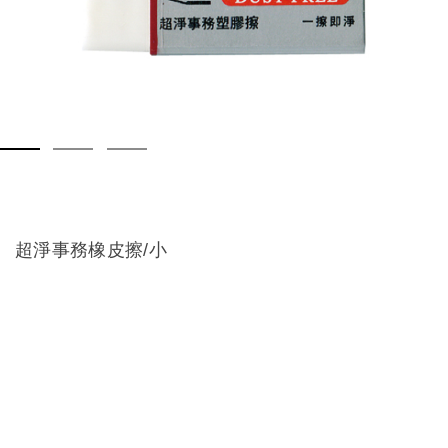
超淨事務橡皮擦/小