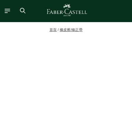
首頁
橡皮擦/修正帶