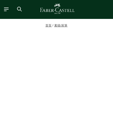
首頁
素描/炭筆