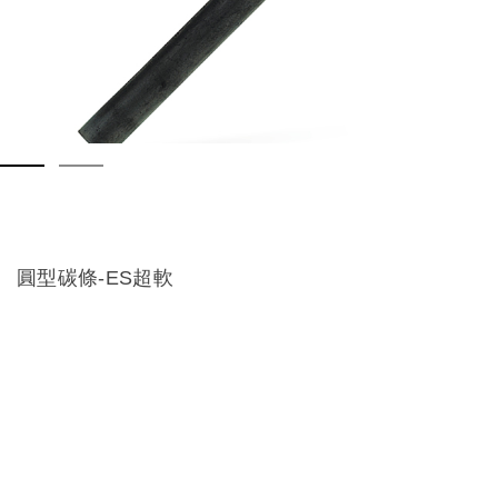
圓型碳條-ES超軟