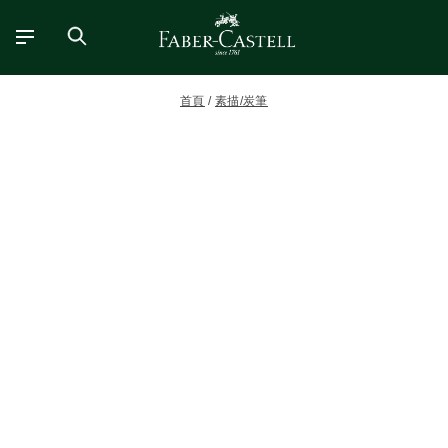
首頁
素描/炭筆