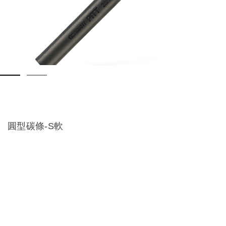
圓型碳條-S軟