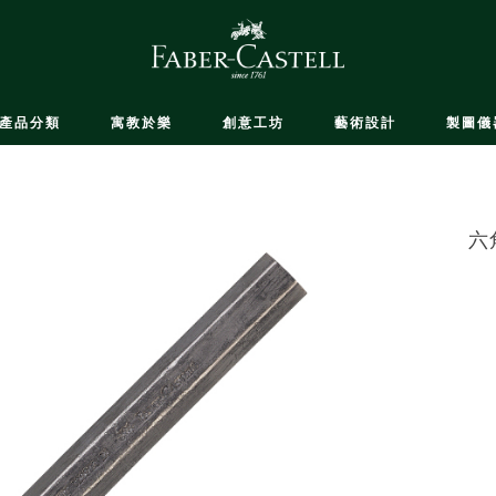
產品分類
寓教於樂
創意工坊
藝術設計
製圖儀
六