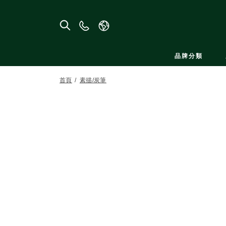
聯
絡
我
品牌分類
們
首頁
素描/炭筆