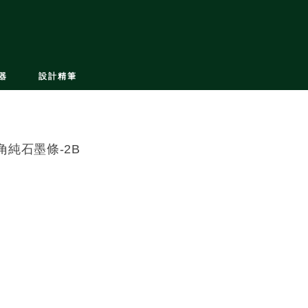
器
設計精筆
角純石墨條-2B