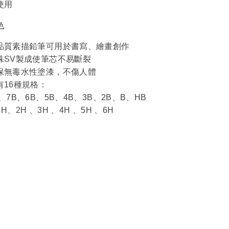
使用
色
品質素描鉛筆可用於書寫、繪畫創作
殊SV製成使筆芯不易斷裂
保無毒水性塗漆，不傷人體
有16種規格：
B、7B、6B、5B、4B、3B、2B、B、HB
H、2H 、3H 、4H 、5H 、6H