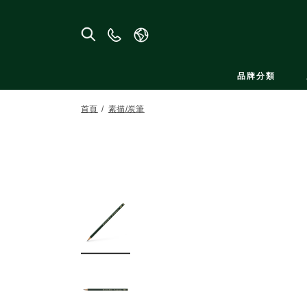
聯
絡
我
品牌分類
們
首頁
素描/炭筆