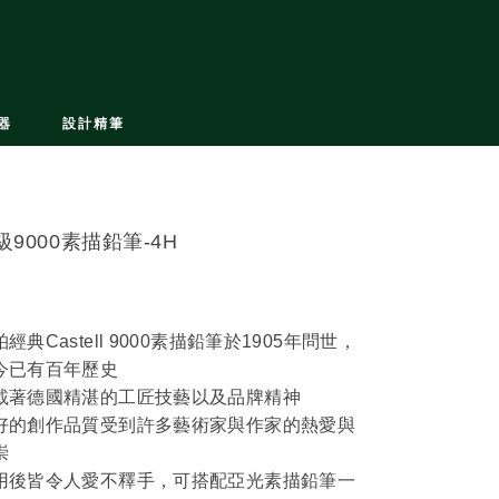
器
設計精筆
級9000素描鉛筆-4H
經典Castell 9000素描鉛筆於1905年問世，
今已有百年歷史
載著德國精湛的工匠技藝以及品牌精神
好的創作品質受到許多藝術家與作家的熱愛與
崇
用後皆令人愛不釋手，可搭配亞光素描鉛筆一