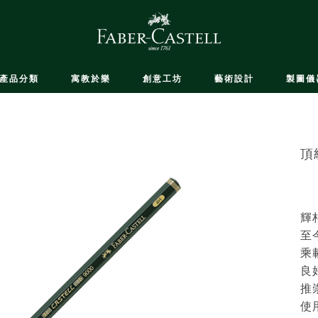
產品分類
寓教於樂
創意工坊
藝術設計
製圖儀
頂
輝柏
至
乘
良
推
使