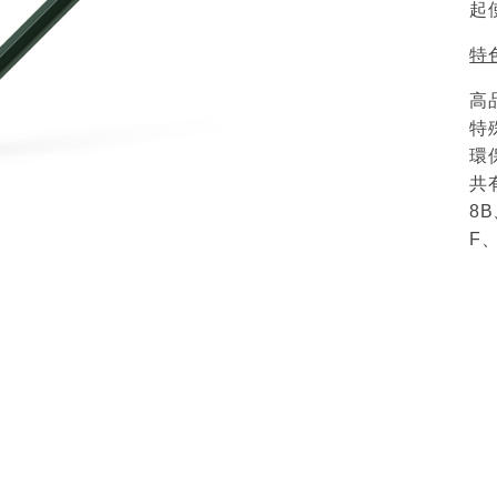
起
特
高
特
環
共
8
F、