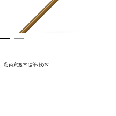
藝術家級木碳筆/軟(S)