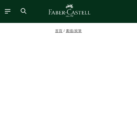
首頁
素描/炭筆