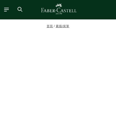
首頁
素描/炭筆