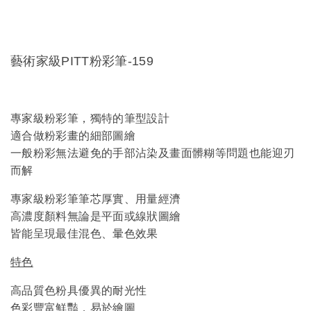
藝術家級PITT粉彩筆-159
專家級粉彩筆，獨特的筆型設計
適合做粉彩畫的細部圖繪
一般粉彩無法避免的手部沾染及畫面髒糊等問題也能迎刃
而解
專家級粉彩筆筆芯厚實、用量經濟
高濃度顏料無論是平面或線狀圖繪
皆能呈現最佳混色、暈色效果
特色
高品質色粉具優異的耐光性
色彩豐富鮮豔，易於繪圖