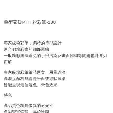
藝術家級PITT粉彩筆-138
專家級粉彩筆，獨特的筆型設計
適合做粉彩畫的細部圖繪
一般粉彩無法避免的手部沾染及畫面髒糊等問題也能迎刃
而解
專家級粉彩筆筆芯厚實、用量經濟
高濃度顏料無論是平面或線狀圖繪
皆能呈現最佳混色、暈色效果
特色
高品質色粉具優異的耐光性
色彩豐富鮮豔，易於繪圖