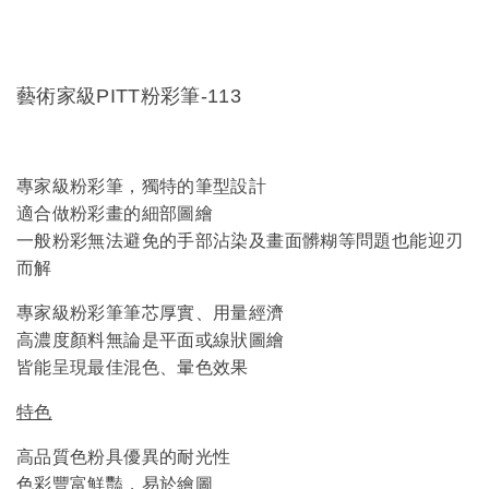
藝術家級PITT粉彩筆-113
專家級粉彩筆，獨特的筆型設計
適合做粉彩畫的細部圖繪
一般粉彩無法避免的手部沾染及畫面髒糊等問題也能迎刃
而解
專家級粉彩筆筆芯厚實、用量經濟
高濃度顏料無論是平面或線狀圖繪
皆能呈現最佳混色、暈色效果
特色
高品質色粉具優異的耐光性
色彩豐富鮮豔，易於繪圖