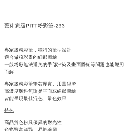
藝術家級PITT粉彩筆-233
專家級粉彩筆，獨特的筆型設計
適合做粉彩畫的細部圖繪
一般粉彩無法避免的手部沾染及畫面髒糊等問題也能迎刃
而解
專家級粉彩筆筆芯厚實、用量經濟
高濃度顏料無論是平面或線狀圖繪
皆能呈現最佳混色、暈色效果
特色
高品質色粉具優異的耐光性
色彩豐富鮮豔，易於繪圖