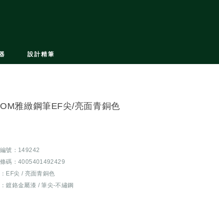
器
設計精筆
OOM雅緻鋼筆EF尖/亮面青銅色
編號：149242
條碼：4005401492429
：EF尖 / 亮面青銅色
：鍍鉻金屬漆 / 筆尖-不繡鋼