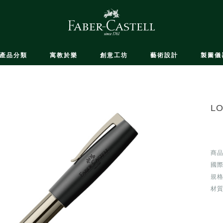
產品分類
寓教於樂
創意工坊
藝術設計
製圖儀
L
商品
國際
規格
材質