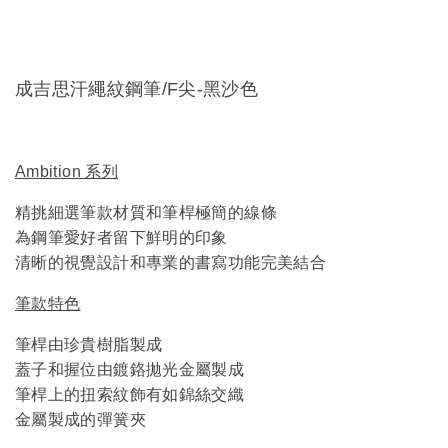
成吉思汗繩紋鋼筆/F尖-黑沙色
Ambition 系列
精挑細選筆款材質和筆桿極簡的線條
為鋼筆愛好者留下鮮明的印象
清晰的視覺設計和專業的書寫功能完美結合
筆款特色
筆桿由珍貴樹脂製成
蓋子和握位由鍍鉻拋光金屬製成
筆桿上的扭索紋飾有如錦絲交織
金屬製成的彈簧夾