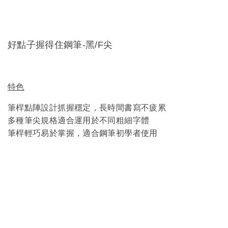
好點子握得住鋼筆-黑/F尖
特色
筆桿點陣設計抓握穩定，長時間書寫不疲累
多種筆尖規格適合運用於不同粗細字體
筆桿輕巧易於掌握，適合鋼筆初學者使用