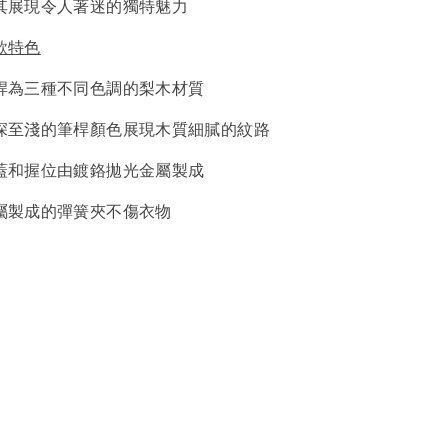
其展現令人著迷的獨特魅力
款特色
桿為三種不同色調的梨木材質
深至淺的筆桿顏色展現木質細膩的紋路
蓋和握位由鍍鉻拋光金屬製成
屬製成的彈簧夾不傷衣物