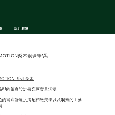
器
設計精筆
-MOTION梨木鋼珠筆/黑
MOTION 系列 梨木
茄型的筆身設計書寫厚實且沉穩
色的書寫舒適度搭配精緻美學以及嫻熟的工藝
術