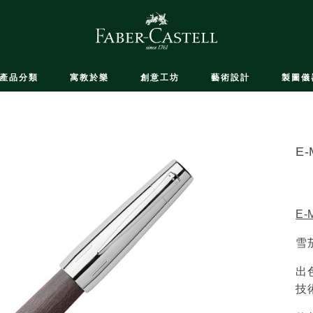
產品分類
寓教於樂
創意工坊
藝術設計
製圖儀
E
E-
雪
出
技