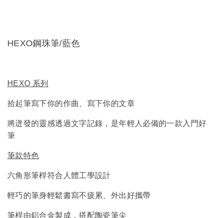
HEXO鋼珠筆/藍色
HEXO 系列
拾起筆寫下你的作曲、寫下你的文章
將迸發的靈感透過文字記錄，是年輕人必備的一款入門好
筆
筆款特色
六角形筆桿符合人體工學設計
輕巧的筆身輕鬆書寫不疲累、外出好攜帶
筆桿由鋁合金製成，搭配陶瓷筆尖