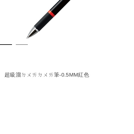
超級溜ㄉㄨㄞㄉㄨㄞ筆-0.5MM紅色