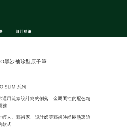
器
設計精筆
EO黑沙袖珍型原子筆
O SLIM 系列
妙運用流線設計簡約俐落，金屬調性的配色精
優雅
年輕人、藝術家、設計師等藝術時尚圈熱衷追
的款式