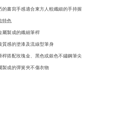
巧的書寫手感適合東方人較纖細的手持握
款特色
金屬製成的纖細筆桿
級質感的塗漆及流線型筆身
筆桿搭配玫瑰金、黑色或銀色不鏽鋼筆尖
屬製成的彈簧夾不傷衣物