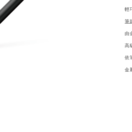
輕
筆
由
高
依
金