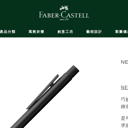
產品分類
寓教於樂
創意工坊
藝術設計
製圖儀
N
NE
巧
緻
是
求