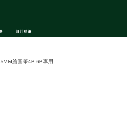
器
設計精筆
.15MM繪圖筆4B.6B專用