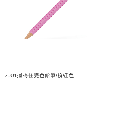
2001握得住雙色鉛筆/粉紅色