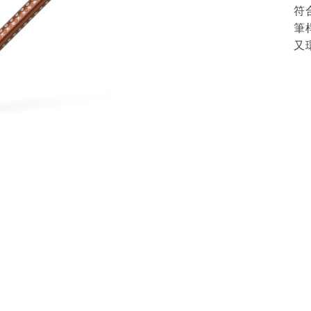
符
筆
又