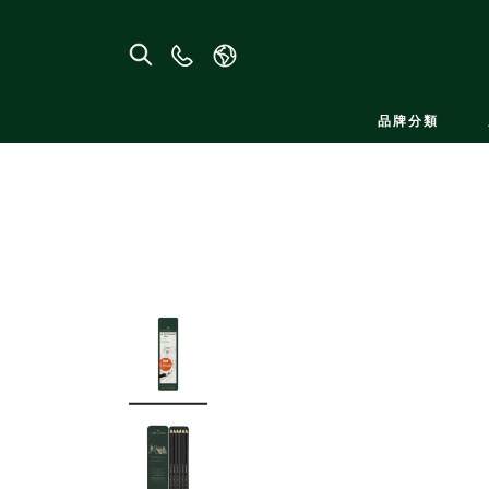
聯
絡
我
品牌分類
們