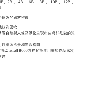
B、2B 、 4B 、 6B 、 8B 、 10B 、 12B 、
B
合繪製的題材推薦
地較為柔軟
常適合繪製人像及動物呈現出皮膚和毛髮的質
可以繪製風景和速寫構圖
搭配Castell 9000素描鉛筆運用增加作品層次
富度