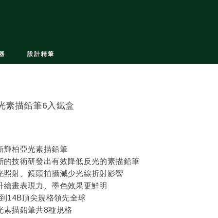
器
設計精筆
光素描鉛筆6入鐵盒
新輝柏亞光素描鉛筆
新的技術研發出有效降低反光的素描鉛筆
光照射、鏡頭拍攝減少光線折射影響
升繪畫表現力、墨色效果更鮮明
B到14B頂尖規格領先全球
光素描鉛筆共8種規格