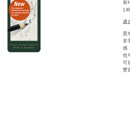
有H
14
適
質
非
感
也
可
豐