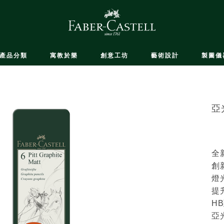
產品分類
寓教於樂
創意工坊
藝術設計
製圖儀
亞
全
創
燈
提
H
亞