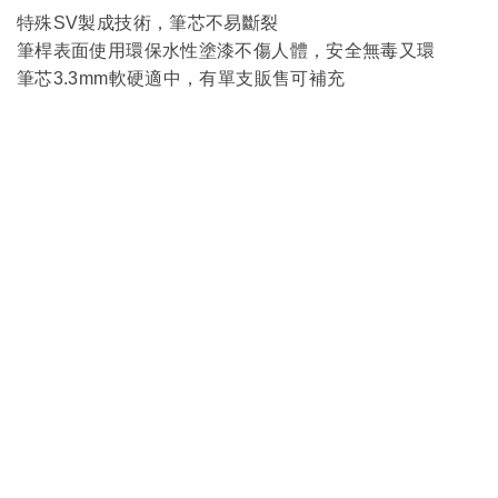
特殊SV製成技術，筆芯不易斷裂
筆桿表面
使用環保水性塗漆不傷人體，安全無毒又環
筆芯3.3mm軟硬適中，有單支販售可補充
服
務
客製服務
企業合作
銷售據
關於我
-隱私與安
點
們
全-
-條款與法
銷售門市
公司簡介
務-
連絡我們