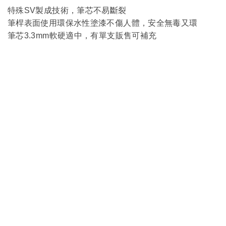
特殊SV製成技術，筆芯不易斷裂
筆桿表面
使用環保水性塗漆不傷人體，安全無毒又環
筆芯3.3mm軟硬適中，有單支販售可補充
服
務
客製服務
企業合作
銷售據
關於我
-隱私與安
點
們
全-
-條款與法
銷售門市
公司簡介
務-
連絡我們