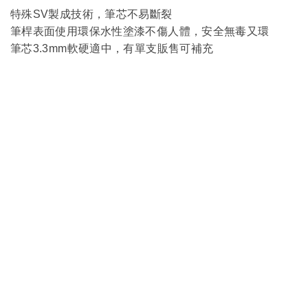
特殊SV製成技術，筆芯不易斷裂
筆桿表面
使用環保水性塗漆不傷人體，安全無毒又環
筆芯3.3mm軟硬適中，有單支販售可補充
服
務
客製服務
企業合作
銷售據
關於我
-隱私與安
點
們
全-
-條款與法
銷售門市
公司簡介
務-
連絡我們