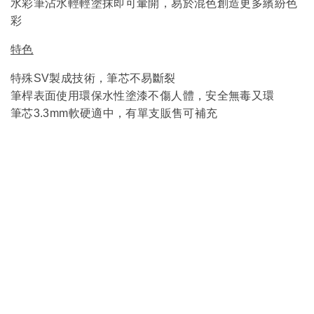
水彩筆沾水輕輕塗抹即可暈開，易於混色創造更多繽紛色
彩
特色
特殊SV製成技術，筆芯不易斷裂
筆桿表面
使用環保水性塗漆不傷人體，安全無毒又環
筆芯3.3mm軟硬適中，有單支販售可補充
服
務
客製服務
企業合作