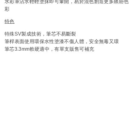
水彩筆沾水輕輕塗抹即可暈開，易於混色創造更多繽紛色
彩
特色
特殊SV製成技術，筆芯不易斷裂
筆桿表面
使用環保水性塗漆不傷人體，安全無毒又環
筆芯3.3mm軟硬適中，有單支販售可補充
服
務
客製服務
企業合作