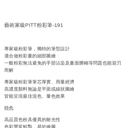
藝術家級PITT粉彩筆-191
專家級粉彩筆，獨特的筆型設計
適合做粉彩畫的細部圖繪
一般粉彩無法避免的手部沾染及畫面髒糊等問題也能迎刃
而解
專家級粉彩筆筆芯厚實、用量經濟
高濃度顏料無論是平面或線狀圖繪
皆能呈現最佳混色、暈色效果
特色
高品質色粉具優異的耐光性
色彩豐富鮮豔，易於繪圖