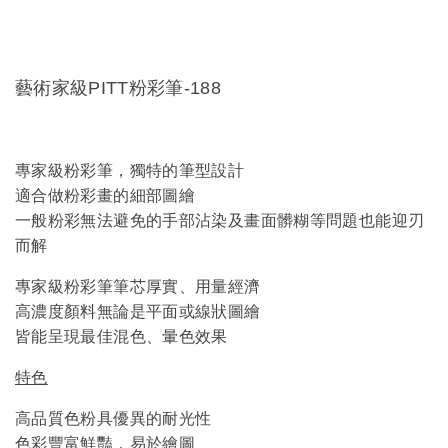
藝術家級PITT粉彩筆-188
專家級粉彩筆，獨特的筆型設計
適合做粉彩畫的細部圖繪
一般粉彩無法避免的手部沾染及畫面髒糊等問題也能迎刃
而解
專家級粉彩筆筆芯厚實、用量經濟
高濃度顏料無論是平面或線狀圖繪
皆能呈現最佳混色、暈色效果
特色
高品質色粉具優異的耐光性
色彩豐富鮮豔，易於繪圖