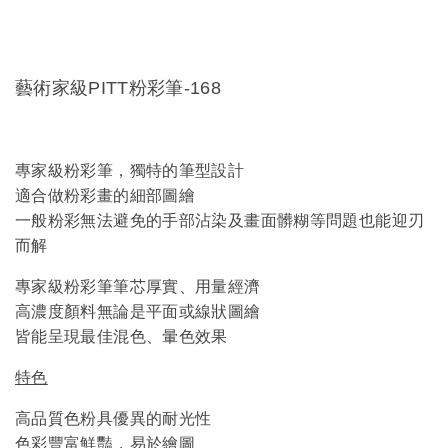
藝術家級PITT粉彩筆-168
專家級粉彩筆，獨特的筆型設計
適合做粉彩畫的細部圖繪
一般粉彩無法避免的手部沾染及畫面髒糊等問題也能迎刃
而解
專家級粉彩筆筆芯厚實、用量經濟
高濃度顏料無論是平面或線狀圖繪
皆能呈現最佳混色、暈色效果
特色
高品質色粉具優異的耐光性
色彩豐富鮮豔，易於繪圖